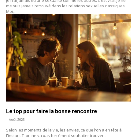
Je n’ai jamais eu une sexualité comme les autres. C’est vrai, je ne
me suis jamais retrouvé dans les relations sexuelles classiques.
Moi,...
Le top pour faire la bonne rencontre
1 Août 2023
Selon les moments de la vie, les envies, ce que l'on a en tête à
l'instant T, on ne va pas forcément souhaiter trouver...