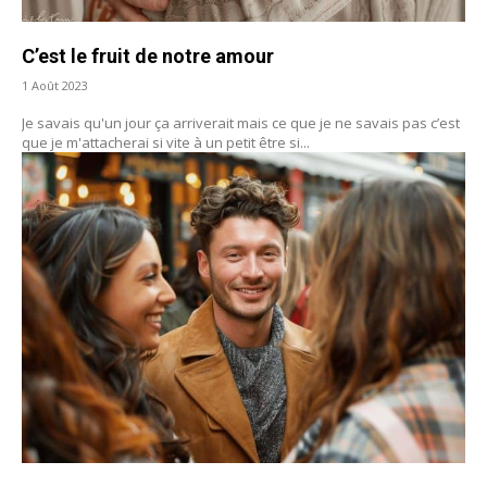
C’est le fruit de notre amour
1 Août 2023
Je savais qu'un jour ça arriverait mais ce que je ne savais pas c’est
que je m'attacherai si vite à un petit être si...