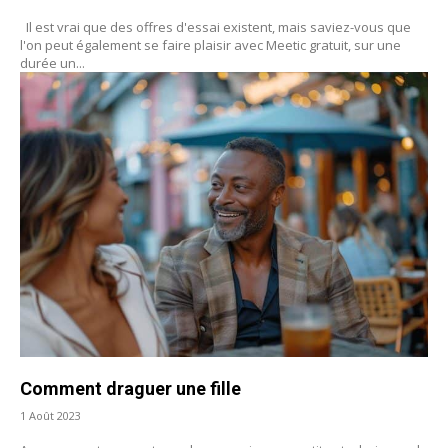
Il est vrai que des offres d'essai existent, mais saviez-vous que
l'on peut également se faire plaisir avec Meetic gratuit, sur une
durée un...
Comment draguer une fille
1 Août 2023