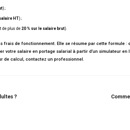
ut
) ;
salaire HT
) ;
t de plus de
20 % sur le salaire brut
).
les frais de fonctionnement. Elle se résume par cette formule :
er votre salaire en portage salarial à partir d’un simulateur e
ur de calcul, contactez un professionnel.
ultes ?
Comment