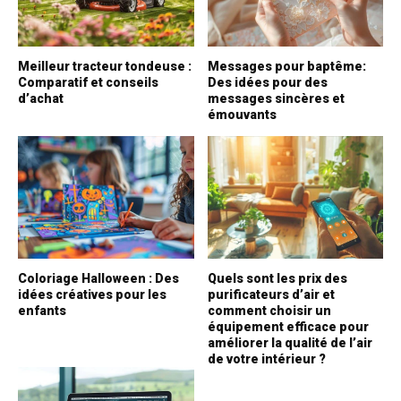
Meilleur tracteur tondeuse :
Messages pour baptême:
Comparatif et conseils
Des idées pour des
d’achat
messages sincères et
émouvants
Coloriage Halloween : Des
Quels sont les prix des
idées créatives pour les
purificateurs d’air et
enfants
comment choisir un
équipement efficace pour
améliorer la qualité de l’air
de votre intérieur ?