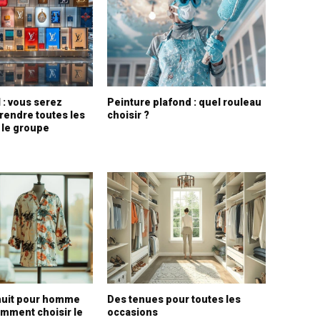
: vous serez
Peinture plafond : quel rouleau
rendre toutes les
choisir ?
le groupe
nuit pour homme
Des tenues pour toutes les
omment choisir le
occasions