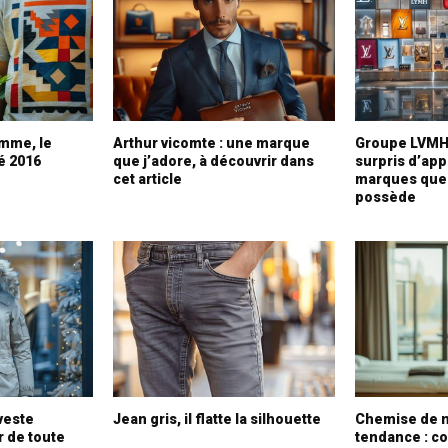
omme, le
Arthur vicomte : une marque
Groupe LVMH 
té 2016
que j’adore, à découvrir dans
surpris d’app
cet article
marques que 
possède
 veste
Jean gris, il flatte la silhouette
Chemise de 
r de toute
tendance : c