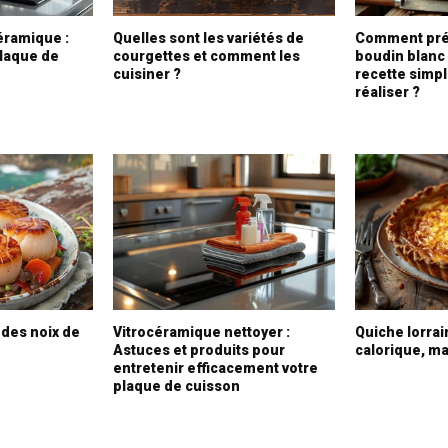
éramique :
Quelles sont les variétés de
Comment prép
plaque de
courgettes et comment les
boudin blanc
cuisiner ?
recette simple
réaliser ?
des noix de
Vitrocéramique nettoyer :
Quiche lorrai
Astuces et produits pour
calorique, ma
entretenir efficacement votre
plaque de cuisson