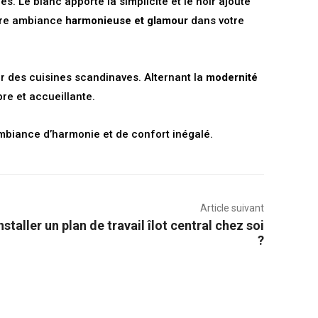
s. Le blanc apporte la simplicité et le noir ajoute
eure ambiance
harmonieuse et glamour
dans votre
ur des cuisines scandinaves. Alternant la
modernité
bre et accueillante.
mbiance d’harmonie et de confort inégalé.
Article suivant
staller un plan de travail îlot central chez soi
?